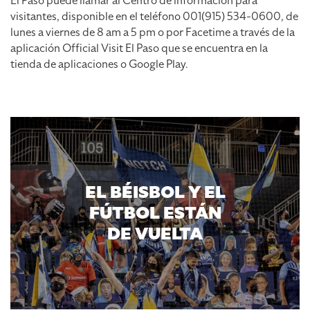
El Paso puede llamar al Centro de información para
visitantes, disponible en el teléfono 001(915) 534-0600, de
lunes a viernes de 8 am a 5 pm o por Facetime a través de la
aplicación Official Visit El Paso que se encuentra en la
tienda de aplicaciones o Google Play.
EL BÉISBOL Y EL
FÚTBOL ESTÁN
DE VUELTA